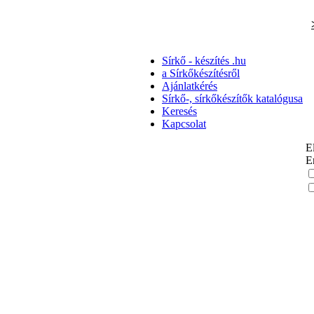
Sírkő - készítés ­­.hu
a Sírkőkészítésről
Ajánlatkérés
Sírkő-, sírkőkészítők katalógusa
Keresés
Kapcsolat
E
E