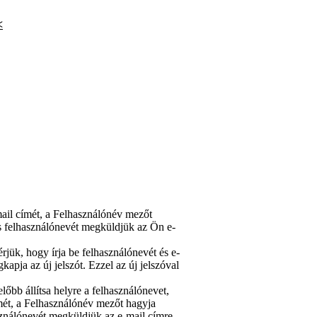
<
-mail címét, a Felhasználónév mezőt
s felhasználónevét megküldjük az Ön e-
érjük, hogy írja be felhasználónevét és e-
pja az új jelszót. Ezzel az új jelszóval
lőbb állítsa helyre a felhasználónevet,
címét, a Felhasználónév mezőt hagyja
sználónevét megküldjük az e-mail címre.