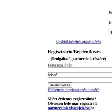
F
E
Regisztráció/Bejelentkezés
(Szolgáltató partnereink részére)
Felhasználónév
Jelszó
Elfelejtette bejelentkezési nevét?
Miért érdemes regisztrálnia?
Olvasson bele már regisztrált
partnereink visszajelzései
be.