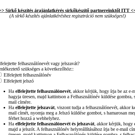
>> Sírkő készítés árajánlatkérés sírkőkészítő partnereinktől ITT <
(A sírkő készítés ajánlatkéréshez regisztráció nem szükséges!)
lfelejtette felhasználónevét vagy jelszavát?
mlékeztető szükséges a következőhöz::
Elfelejtett felhasználónév
Elfelejtett jelszó
Ha
elfelejtette felhasználónevét
, akkor kérjük, hogy írja be az e
hagyja üresen, majd kattintson a Felhasználónév küldése gombra, 
mail címére.
Ha
elfelejtette jelszavát
, viszont tudja a felhasználónevét, akkor k
mail címét, nyomja meg a Jelszó küldése gombot, s hamarosan megka
férhet hozzá a webhelyhez.
Ha
elfelejtette felhasználónevét és jelszavát
, akkor kérjük, hogy e
majd a jelszót. A felhasználónév helyreállításához írja be e-mail 
üresen, majd kattintson a Felhasználónév küldése gombra, s felha